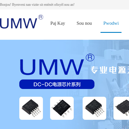
Bonjou! Byenveni nan vizite sit entènèt ofisyèl nou an!
Paj Kay
Sou nou
Pwodwi