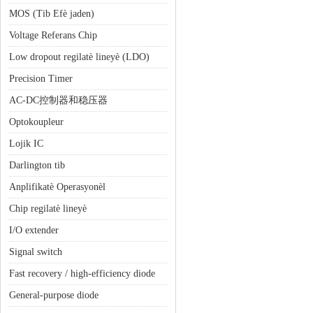
MOS (Tib Efè jaden)
Voltage Referans Chip
Low dropout regilatè lineyè (LDO)
Precision Timer
AC-DC控制器和稳压器
Optokoupleur
Lojik IC
Darlington tib
Anplifikatè Operasyonèl
Chip regilatè lineyè
I/O extender
Signal switch
Fast recovery / high-efficiency diode
General-purpose diode