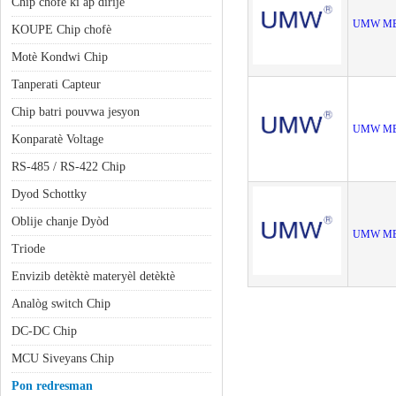
Chip chofè ki ap dirije
UMW MB6
KOUPE Chip chofè
Motè Kondwi Chip
Tanperati Capteur
Chip batri pouvwa jesyon
UMW MB1
Konparatè Voltage
RS-485 / RS-422 Chip
Dyod Schottky
Oblije chanje Dyòd
UMW MB6
Triode
Envizib detèktè materyèl detèktè
Analòg switch Chip
DC-DC Chip
MCU Siveyans Chip
Pon redresman