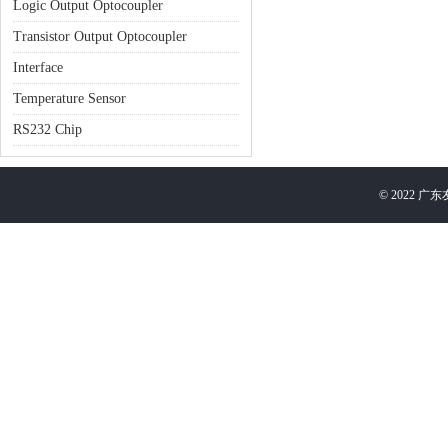
Logic Output Optocoupler
Transistor Output Optocoupler
Interface
Temperature Sensor
RS232 Chip
©
2022
广东