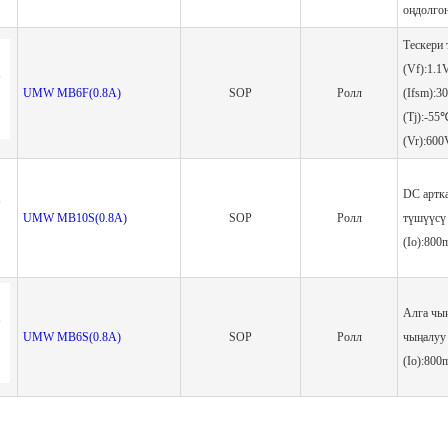
оңдолгон
Тескери 
(Vf):1.
UMW MB6F(0.8A)
SOP
Ролл
(Ifsm):
(Tj):-5
(Vr):600
DC артк
UMW MB10S(0.8A)
SOP
Ролл
түшүүсү
(Io):80
Алга чы
UMW MB6S(0.8A)
SOP
Ролл
чыңалуу 
(Io):80