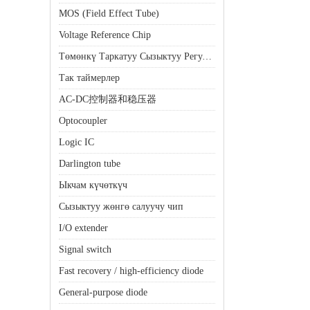
MOS (Field Effect Tube)
Voltage Reference Chip
Төмөнкү Таркатуу Сызыктуу Регулятор (LDO)
Так таймерлер
AC-DC控制器和稳压器
Optocoupler
Logic IC
Darlington tube
Ыкчам күчөткүч
Сызыктуу жөнгө салуучу чип
I/O extender
Signal switch
Fast recovery / high-efficiency diode
General-purpose diode