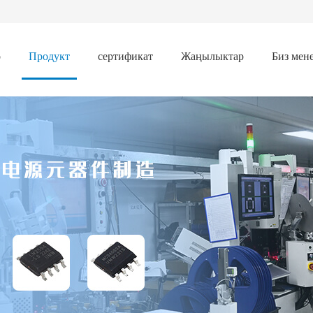
ө
Продукт
сертификат
Жаңылыктар
Биз мен