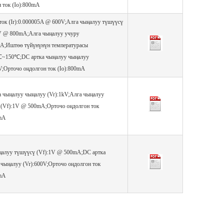
 ток (Io):800mA
ток (Ir):0.000005A @ 600V;Алга чыңалуу түшүүсү
1V @ 800mA;Алга чыңалуу учуру
30A;Иштөө түйүнүнүн температурасы
5℃~150℃;DC артка чыңалуу чыңалуу
V;Орточо оңдолгон ток (Io):800mA
а чыңалуу чыңалуу (Vr):1kV;Алга чыңалуу
 (Vf):1V @ 500mA;Орточо оңдолгон ток
0mA
ңалуу түшүүсү (Vf):1V @ 500mA;DC артка
чыңалуу (Vr):600V;Орточо оңдолгон ток
0mA