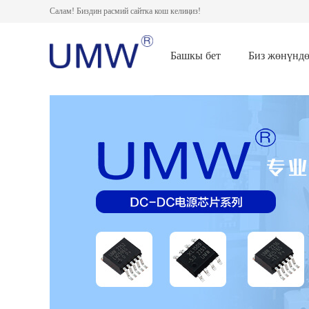
Салам! Биздин расмий сайтка кош келиңиз!
Башкы бет
Биз жөнүнд