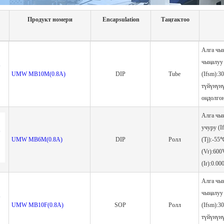
Продукт номери
Encapsulation
Таңгактоо
Алга чы
чыңалуу
UMW MB10M(0.8A)
DIP
Tube
(Ifsm):3
түйүнүн
оңдолгон
Алга чы
учуру (
UMW MB6M(0.8A)
DIP
Ролл
(Tj):-5
(Vr):600
(Ir):0.0
Алга чы
чыңалуу
UMW MB10F(0.8A)
SOP
Ролл
(Ifsm):3
түйүнүн