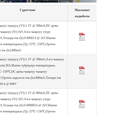
Сүрөттөмө
Маалымат
жадыбалы
ңалуу түшүүсү (Vf):1.1V @ 500mA;DC артка
 чыңалуу (Vr):1kV;Алга чыңалуу учуру
0A;Тескери ток (Ir):0.00001A @ 1kV;Иштөө
үн температурасы (Tj):-55℃~150℃;Орточо
 ток (Io):800mA
ңалуу түшүүсү (Vf):1.1V @ 500mA;Алга чыңалуу
Ifsm):30A;Иштөө түйүнүнүн температурасы
5℃~150℃;DC артка чыңалуу чыңалуу
V;Орточо оңдолгон ток (Io):800mA;Тескери ток
0001A @ 600V
ңалуу түшүүсү (Vf):1.1V @ 800mA;DC артка
 чыңалуу (Vr):1kV;Алга чыңалуу учуру
0A;Тескери ток (Ir):0.000005A @ 1kV;Иштөө
үн температурасы (Tj):-55℃~150℃;Орточо