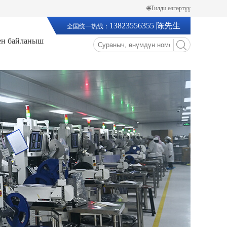
🌐Тилди өзгөртүү
13823556355 陈先生
全国统一热线：
ен байланыш