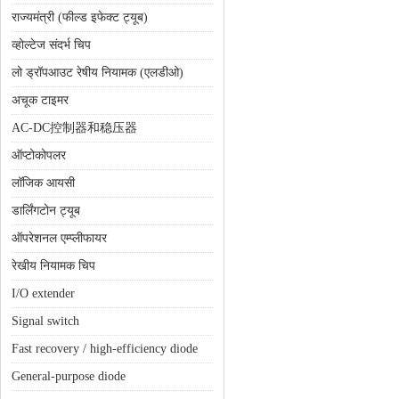
राज्यमंत्री (फील्ड इफेक्ट ट्यूब)
व्होल्टेज संदर्भ चिप
लो ड्रॉपआउट रेषीय नियामक (एलडीओ)
अचूक टाइमर
AC-DC控制器和稳压器
ऑप्टोकोपलर
लॉजिक आयसी
डार्लिंगटोन ट्यूब
ऑपरेशनल एम्प्लीफायर
रेखीय नियामक चिप
I/O extender
Signal switch
Fast recovery / high-efficiency diode
General-purpose diode