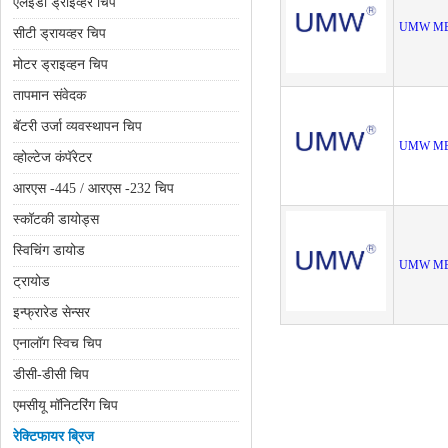
एलईडी ड्राइव्हर चिप
UMW MB6
सीटी ड्रायव्हर चिप
मोटर ड्राइव्हन चिप
तापमान संवेदक
बॅटरी उर्जा व्यवस्थापन चिप
UMW MB1
व्होल्टेज कंपॅरेटर
आरएस -445 / आरएस -232 चिप
स्कॉटकी डायोड्स
स्विचिंग डायोड
UMW MB6
ट्रायोड
इन्फ्रारेड सेन्सर
एनालॉग स्विच चिप
डीसी-डीसी चिप
एमसीयू मॉनिटरिंग चिप
रेक्टिफायर ब्रिज