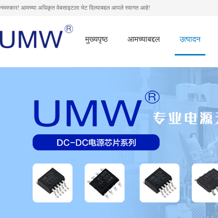
नमस्कार! आमच्या अधिकृत वेबसाइटला भेट दिल्याबद्दल आपले स्वागत आहे!
मुख्यपृष्ठ
आमच्याबद्दल
उत्पादन