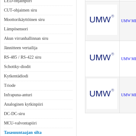
LED-ohjainpiiri
CUT-ohjaimen siru
Moottorikäyttöinen siru
UMW MB6
Lämpösensori
Akun virranhallinnan siru
Jännitteen vertailija
RS-485 / RS-422 siru
UMW MB1
Schottky-diodit
Kytkentädiodi
Triode
Infrapuna-anturi
UMW MB6
Analoginen kytkinpiiri
DC-DC-siru
MCU-valvontapiiri
Tasasuuntaajan silta