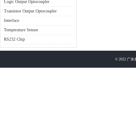
Logic Output Optocoupler
Transistor Output Optocoupler
Interface
Temperature Sensor
RS232 Chip
©
2022
广东