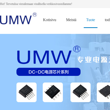
Hei! Tervetuloa vierailemaan virallisella verkkosivustollamme!
Kotisivu
Meistä
Tuote
tod