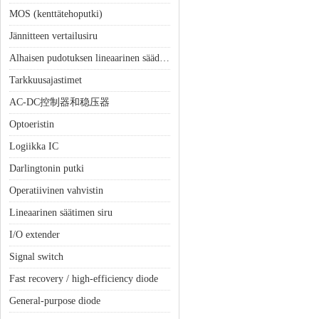
MOS (kenttätehoputki)
Jännitteen vertailusiru
Alhaisen pudotuksen lineaarinen säädin (LDO)
Tarkkuusajastimet
AC-DC控制器和稳压器
Optoeristin
Logiikka IC
Darlingtonin putki
Operatiivinen vahvistin
Lineaarinen säätimen siru
I/O extender
Signal switch
Fast recovery / high-efficiency diode
General-purpose diode