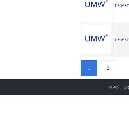
UMW ST
UMW ST
1
2
©
2022
广东