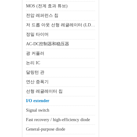
MOS (전계 효과 튜브)
전압 레퍼런스 칩
저 드롭 아웃 선형 레귤레이터 (LDO)
정밀 타이머
AC-DC控制器和稳压器
광 커플러
논리 IC
달링턴 관
연산 증폭기
선형 레귤레이터 칩
I/O extender
Signal switch
Fast recovery / high-efficiency diode
General-purpose diode