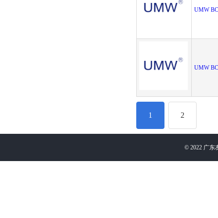
UMW BC
UMW BC
1
2
©
2022
广东