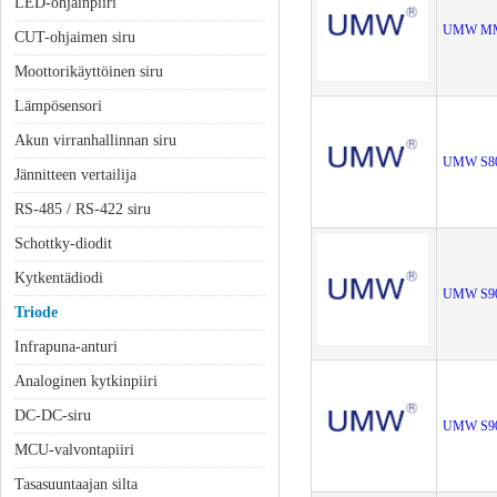
LED-ohjainpiiri
UMW MM
CUT-ohjaimen siru
Moottorikäyttöinen siru
Lämpösensori
Akun virranhallinnan siru
UMW S8
Jännitteen vertailija
RS-485 / RS-422 siru
Schottky-diodit
Kytkentädiodi
UMW S9
Triode
Infrapuna-anturi
Analoginen kytkinpiiri
DC-DC-siru
UMW S9
MCU-valvontapiiri
Tasasuuntaajan silta