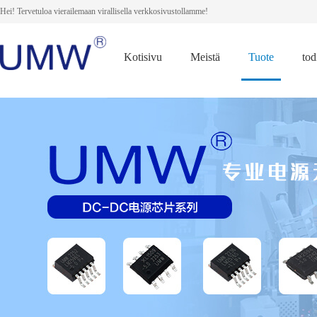
Hei! Tervetuloa vierailemaan virallisella verkkosivustollamme!
Kotisivu
Meistä
Tuote
tod