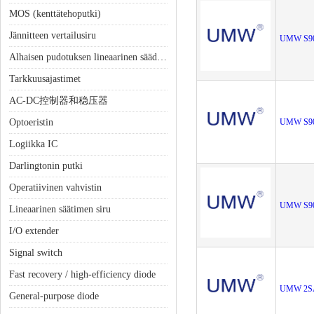
MOS (kenttätehoputki)
Jännitteen vertailusiru
UMW S9
Alhaisen pudotuksen lineaarinen säädin (LDO)
Tarkkuusajastimet
AC-DC控制器和稳压器
Optoeristin
UMW S9
Logiikka IC
Darlingtonin putki
Operatiivinen vahvistin
UMW S9
Lineaarinen säätimen siru
I/O extender
Signal switch
Fast recovery / high-efficiency diode
UMW 2S
General-purpose diode