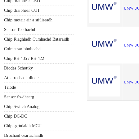
Chip draibhear LED
UMW UC
Chip dràibhear CUT
Chip motair air a stiùireadh
Sensor Teothachd
Chip Riaghladh Cumhachd Bataraidh
UMW UC
Coimeasar bholtachd
Chip RS-485 / RS-422
Diodes Schottky
Atharrachadh diode
UMW UC
Triode
Sensor fo-dhearg
Chip Switch Analog
Chip DC-DC
Chip sgrùdaidh MCU
Drochaid ceartachaidh