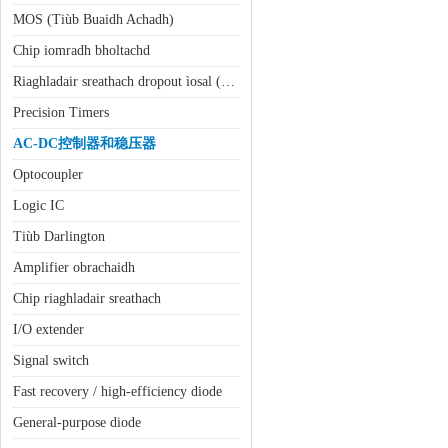
MOS (Tiùb Buaidh Achadh)
Chip iomradh bholtachd
Riaghladair sreathach dropout ìosal (LDO)
Precision Timers
AC-DC控制器和稳压器
Optocoupler
Logic IC
Tiùb Darlington
Amplifier obrachaidh
Chip riaghladair sreathach
I/O extender
Signal switch
Fast recovery / high-efficiency diode
General-purpose diode