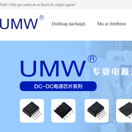
Halò! Fàilte gus tadhal air an làrach-lìn oifigeil againn!
Duilleag dachaigh
Mu ar deidhinn