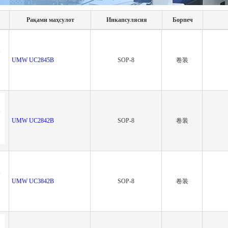
Рақами маҳсулот
Инкапсулясия
Борпеч
UMW UC2845B
SOP-8
卷装
UMW UC2842B
SOP-8
卷装
UMW UC3842B
SOP-8
卷装