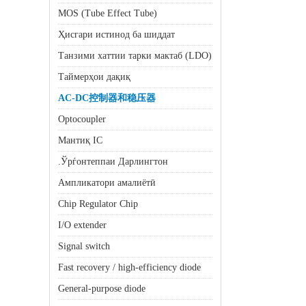
MOS (Tube Effect Tube)
Ҳисгари истинод ба шиддат
Танзими хаттии тарки мактаб (LDO)
Таймерҳои дақиқ
AC-DC控制器和稳压器
Optocoupler
Мантиқ IC
.Ўрѓонтеппаи Дарлингтон
Ампликатори амалиётӣ
Chip Regulator Chip
I/O extender
Signal switch
Fast recovery / high-efficiency diode
General-purpose diode