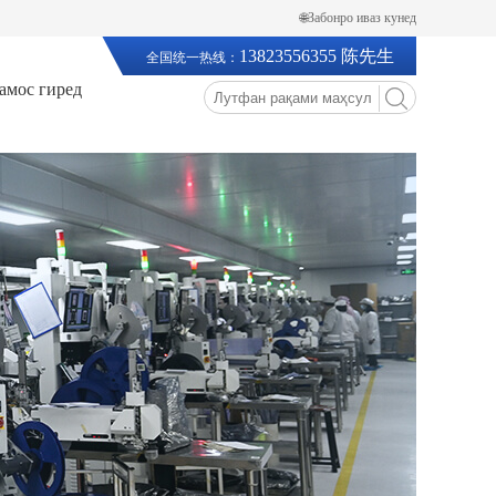
🌐Забонро иваз кунед
13823556355 陈先生
全国统一热线：
тамос гиред