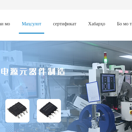
аи мо
Маҳсулот
сертификат
Хабарҳо
Бо мо 