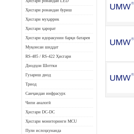
Ҳисгари ронандаи LED
Ҳисгари ронандаи буриш
Ҳисгари муҳаррик
Ҳисгари ҳарорат
Ҳисгари идоракунии барқи батарея
Муқоисаи шиддат
RS-485 / RS-422 Ҳисгари
Диодҳои Шоттки
Гузариш диод
Триод
Санҷандаи инфрасурх
Чипи аналогӣ
Ҳисгари DC-DC
Ҳисгари мониторинги MCU
Пули ислоҳкунанда