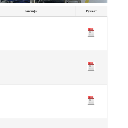
Тавсифи
Рӯйхат