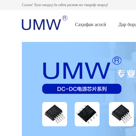
Салом! Хуш омадед ба сайти расмии мо ташриф оваред!
Саҳифаи асосӣ
Дар бор