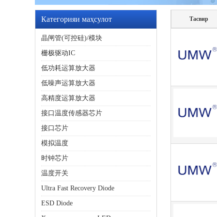
Категорияи маҳсулот
Тасвир
晶闸管(可控硅)/模块
栅极驱动IC
低功耗运算放大器
低噪声运算放大器
高精度运算放大器
接口温度传感器芯片
接口芯片
模拟温度
时钟芯片
温度开关
Ultra Fast Recovery Diode
ESD Diode