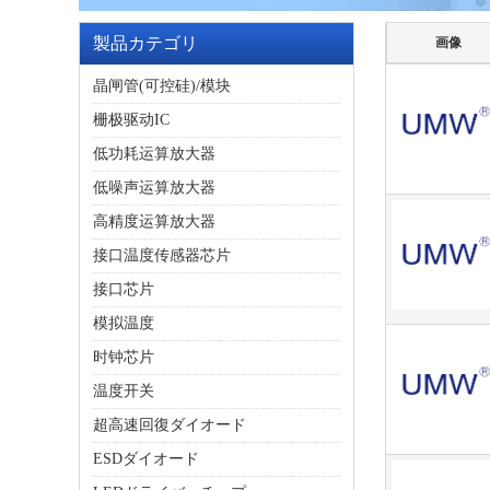
製品カテゴリ
画像
晶闸管(可控硅)/模块
栅极驱动IC
低功耗运算放大器
低噪声运算放大器
高精度运算放大器
接口温度传感器芯片
接口芯片
模拟温度
时钟芯片
温度开关
超高速回復ダイオード
ESDダイオード