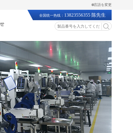
🌐言語を変更
13823556355 陈先生
全国统一热线：
せ