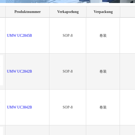
Produktnummer
Verkapselung
Verpackung
UMW UC2845B
SOP-8
卷装
UMW UC2842B
SOP-8
卷装
UMW UC3842B
SOP-8
卷装