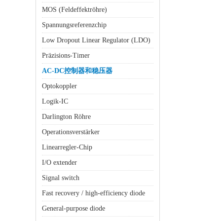
MOS (Feldeffektröhre)
Spannungsreferenzchip
Low Dropout Linear Regulator (LDO)
Präzisions-Timer
AC-DC控制器和稳压器
Optokoppler
Logik-IC
Darlington Röhre
Operationsverstärker
Linearregler-Chip
I/O extender
Signal switch
Fast recovery / high-efficiency diode
General-purpose diode