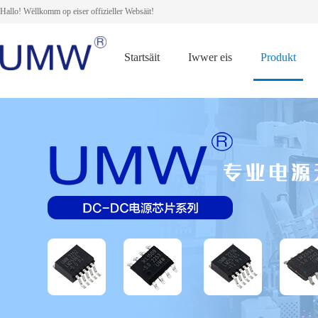
Hallo! Wëllkomm op eiser offizieller Websäit!
Startsäit
Iwwer eis
Produkt