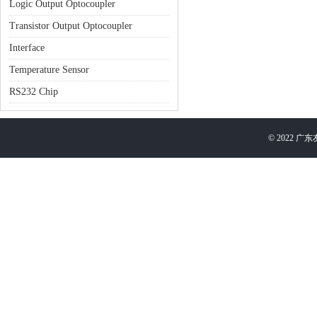
Logic Output Optocoupler
Transistor Output Optocoupler
Interface
Temperature Sensor
RS232 Chip
©
2022
广东