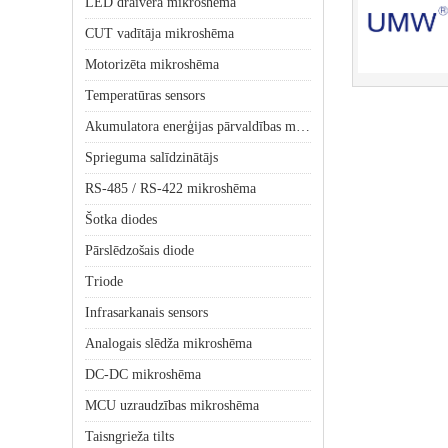
LED draivera mikroshēma
CUT vadītāja mikroshēma
Motorizēta mikroshēma
Temperatūras sensors
Akumulatora enerģijas pārvaldības mikroshēma
Sprieguma salīdzinātājs
RS-485 / RS-422 mikroshēma
Šotka diodes
Pārslēdzošais diode
Triode
Infrasarkanais sensors
Analogais slēdža mikroshēma
DC-DC mikroshēma
MCU uzraudzības mikroshēma
Taisngrieža tilts