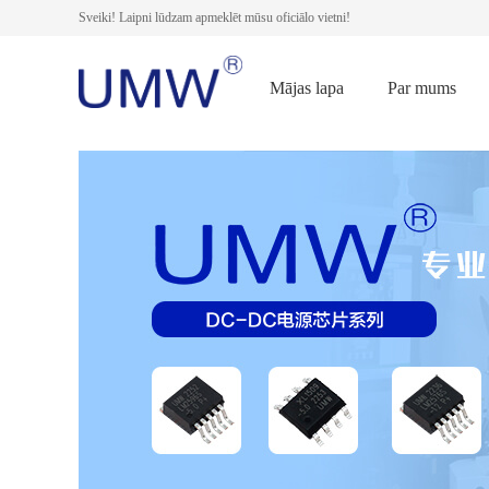
Sveiki! Laipni lūdzam apmeklēt mūsu oficiālo vietni!
Mājas lapa
Par mums