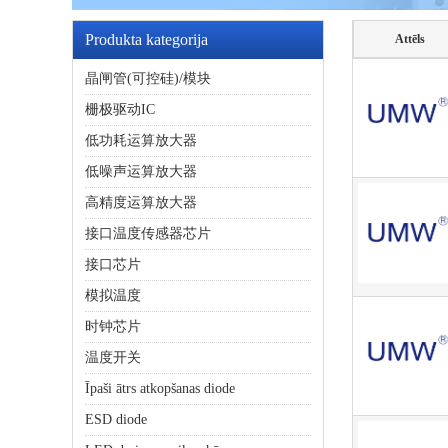
Produkta kategorija
Attēls
晶闸管(可控硅)/模块
栅极驱动IC
低功耗运算放大器
低噪声运算放大器
高精度运算放大器
接口温度传感器芯片
接口芯片
模拟温度
时钟芯片
温度开关
Īpaši ātrs atkopšanas diode
ESD diode