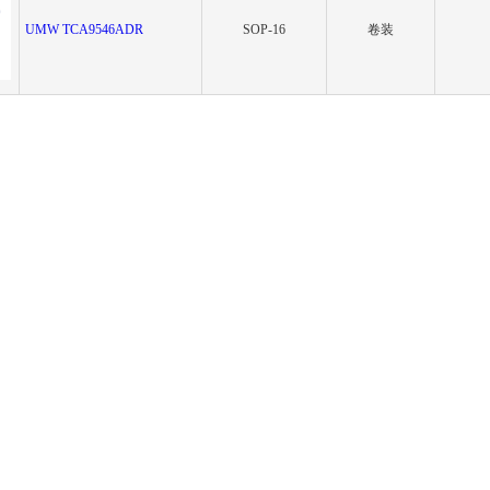
UMW TCA9546ADR
SOP-16
卷装