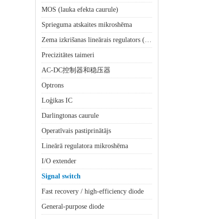
MOS (lauka efekta caurule)
Sprieguma atskaites mikroshēma
Zema izkrišanas lineārais regulators (LDO)
Precizitātes taimeri
AC-DC控制器和稳压器
Optrons
Loģikas IC
Darlingtonas caurule
Operatīvais pastiprinātājs
Lineārā regulatora mikroshēma
I/O extender
Signal switch
Fast recovery / high-efficiency diode
General-purpose diode