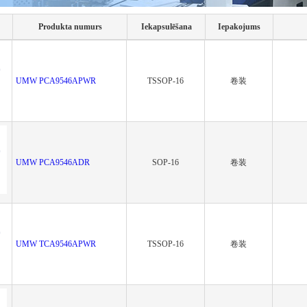
Produkta numurs
Iekapsulēšana
Iepakojums
UMW PCA9546APWR
TSSOP-16
卷装
UMW PCA9546ADR
SOP-16
卷装
UMW TCA9546APWR
TSSOP-16
卷装