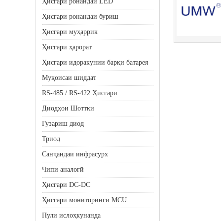
Ҳисгари ронандаи LED
Ҳисгари ронандаи буриш
Ҳисгари муҳаррик
Ҳисгари ҳарорат
Ҳисгари идоракунии барқи батарея
Муқоисаи шиддат
RS-485 / RS-422 Ҳисгари
Диодҳои Шоттки
Гузариш диод
Триод
Санҷандаи инфрасурх
Чипи аналогӣ
Ҳисгари DC-DC
Ҳисгари мониторинги MCU
Пули ислоҳкунанда