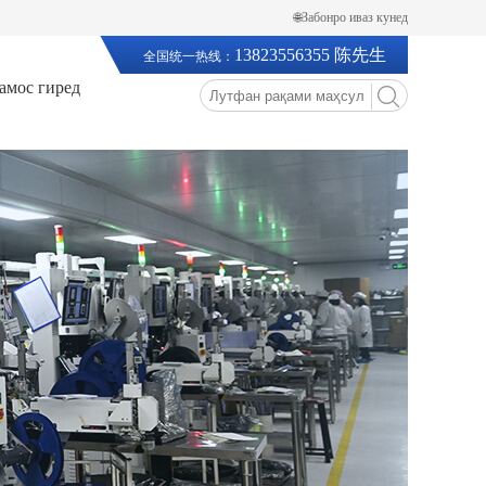
🌐Забонро иваз кунед
13823556355 陈先生
全国统一热线：
тамос гиред