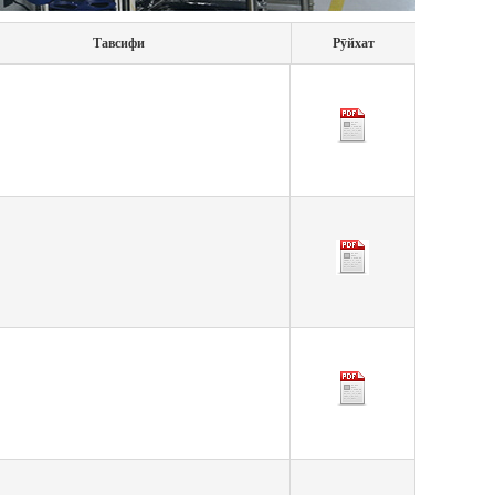
Тавсифи
Рӯйхат