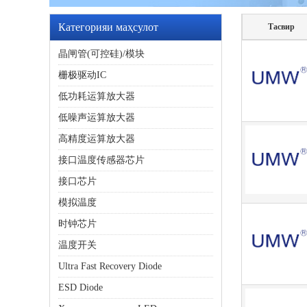
Категорияи маҳсулот
Тасвир
晶闸管(可控硅)/模块
栅极驱动IC
低功耗运算放大器
低噪声运算放大器
高精度运算放大器
接口温度传感器芯片
接口芯片
模拟温度
时钟芯片
温度开关
Ultra Fast Recovery Diode
ESD Diode