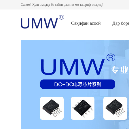
Салом! Хуш омадед ба сайти расмии мо ташриф оваред!
Саҳифаи асосӣ
Дар бор