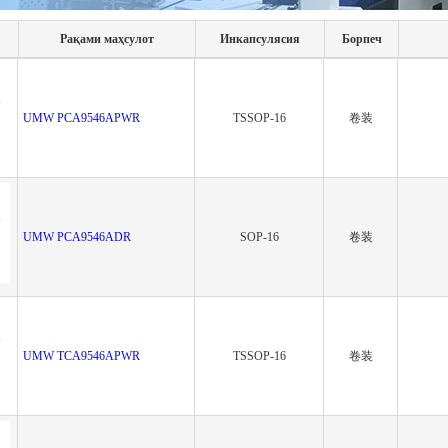
Рақами маҳсулот
Инкапсулясия
Борпеч
UMW PCA9546APWR
TSSOP-16
卷装
UMW PCA9546ADR
SOP-16
卷装
UMW TCA9546APWR
TSSOP-16
卷装