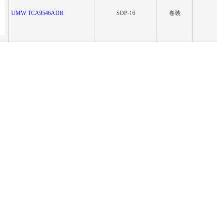
UMW TCA9546ADR
SOP-16
卷装