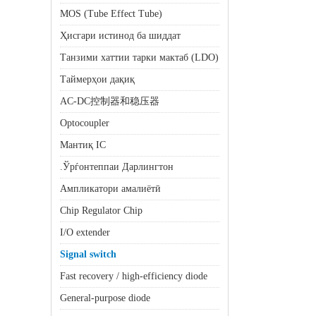
MOS (Tube Effect Tube)
Ҳисгари истинод ба шиддат
Танзими хаттии тарки мактаб (LDO)
Таймерҳои дақиқ
AC-DC控制器和稳压器
Optocoupler
Мантиқ IC
.Ўрѓонтеппаи Дарлингтон
Ампликатори амалиётӣ
Chip Regulator Chip
I/O extender
Signal switch
Fast recovery / high-efficiency diode
General-purpose diode