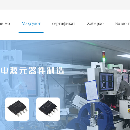
аи мо
Маҳсулот
сертификат
Хабарҳо
Бо мо 