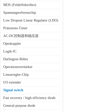
MOS (Feldeffektröhre)
Spannungsreferenzchip
Low Dropout Linear Regulator (LDO)
Präzisions-Timer
AC-DC控制器和稳压器
Optokoppler
Logik-IC
Darlington Röhre
Operationsverstärker
Linearregler-Chip
I/O extender
Signal switch
Fast recovery / high-efficiency diode
General-purpose diode