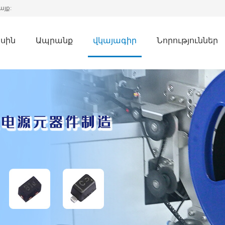
այք:
սին
Ապրանք
վկայագիր
Նորություններ