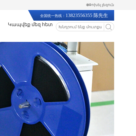
🌐Փոխել լեզուն
13823556355 陈先生
全国统一热线：
Կապվեք մեզ հետ