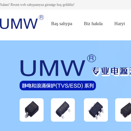
Salam! Resmi web sahypamyza girmäge hoş geldiňiz!
Baş sahypa
Biz hakda
Haryt