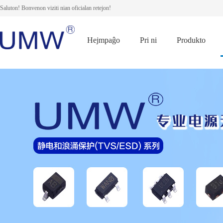
Saluton! Bonvenon viziti nian oficialan retejon!
Hejmpaĝo
Pri ni
Produkto