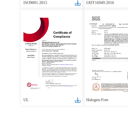
ISO9001:2015
IATF16949:2016
UL
Halogen-Free