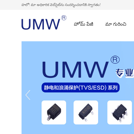
హలో! మా అధికారిక వెబ్‌సైట్‌ను సందర్శించడానికి స్వాగతం!
హోమ్ పేజీ
మా గురించి