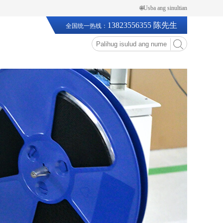
🌐Usba ang sinultian
13823556355 陈先生
全国统一热线：