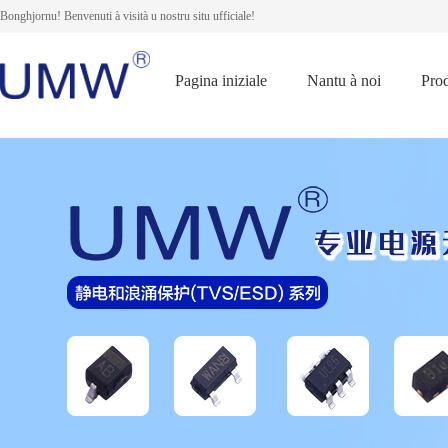
Bonghjornu! Benvenuti à visità u nostru situ ufficiale!
Pagina iniziale
Nantu à noi
Prod