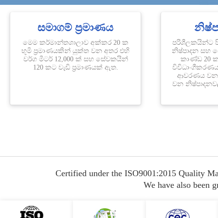
සමාගම් ප්‍රමාණය
නිෂ්
මෙම කර්මාන්තශාලාව අක්කර 20 ක
පරිශීලකයින්ට පි
භූමි ප්‍රමාණයකින් යුක්ත වන අතර එහි
නිෂ්පාදන සහ ස
වර්ග මීටර් 12,000 ක් සහ සේවකයින්
කාණ්ඩ 20 කට
120 කට වැඩි ප්‍රමාණයක් ඇත.
විවිධාංගීකරණය
ආවරණය වන පර
වන නිෂ්පාදනවල
Certified under the ISO9001:2015 Quality Ma
We have also been gra