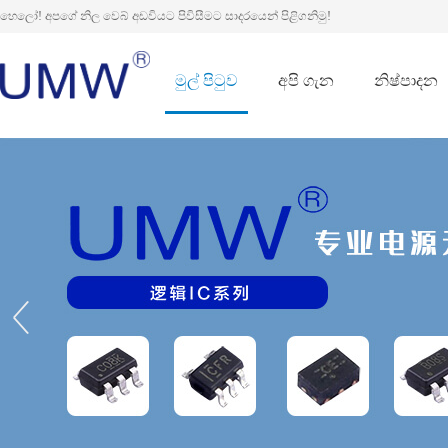
හෙලෝ! අපගේ නිල වෙබ් අඩවියට පිවිසීමට සාදරයෙන් පිළිගනිමු!
මුල් පිටුව
අපි ගැන
නිෂ්පාදන