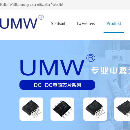
Hallo! Wëllkomm op eiser offizieller Websäit!
Startsäit
Iwwer eis
Produkt