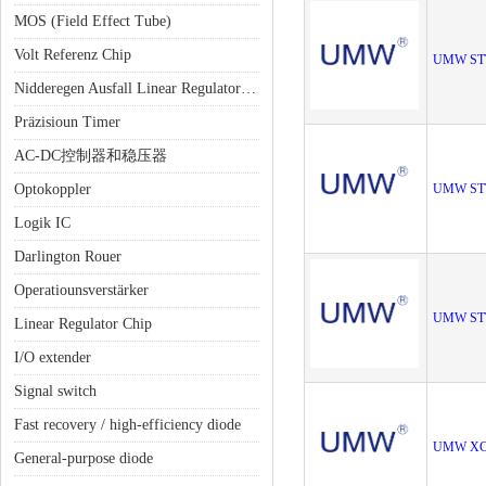
MOS (Field Effect Tube)
Volt Referenz Chip
UMW ST
Nidderegen Ausfall Linear Regulator (LDO)
Präzisioun Timer
AC-DC控制器和稳压器
Optokoppler
UMW ST
Logik IC
Darlington Rouer
Operatiounsverstärker
UMW ST
Linear Regulator Chip
I/O extender
Signal switch
Fast recovery / high-efficiency diode
UMW XC
General-purpose diode