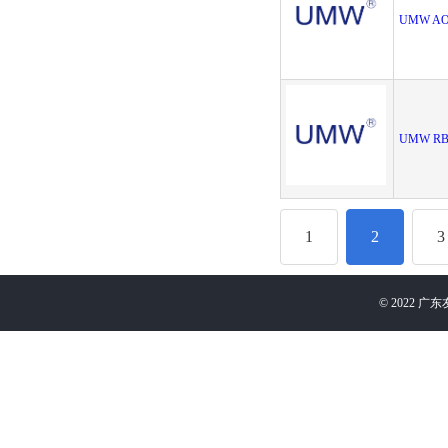
UMW AO
UMW RB5
1
2
3
©
2022
广东