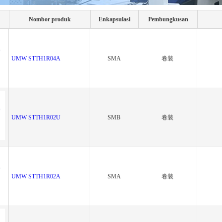
Nombor produk
Enkapsulasi
Pembungkusan
UMW STTH1R04A
SMA
卷装
UMW STTH1R02U
SMB
卷装
UMW STTH1R02A
SMA
卷装