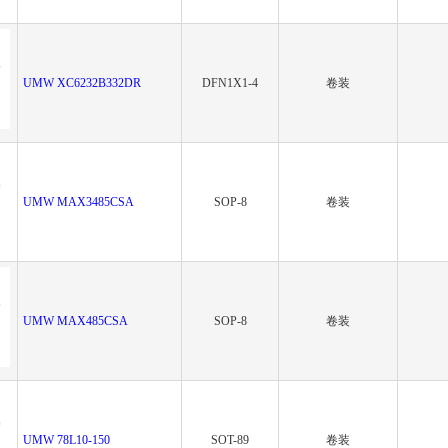
UMW XC6232B332DR
DFN1X1-4
卷装
UMW MAX3485CSA
SOP-8
卷装
UMW MAX485CSA
SOP-8
卷装
UMW 78L10-150
SOT-89
卷装