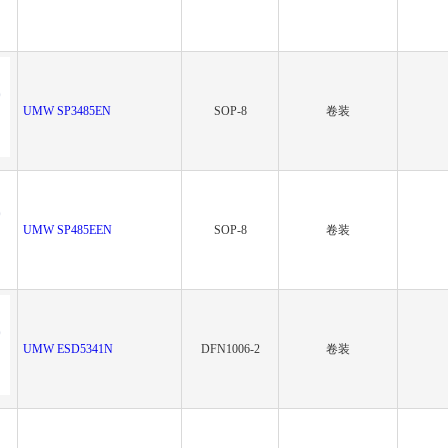
UMW SP3485EN
SOP-8
卷装
UMW SP485EEN
SOP-8
卷装
UMW ESD5341N
DFN1006-2
卷装