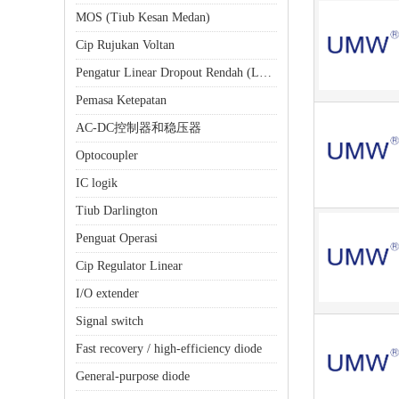
MOS (Tiub Kesan Medan)
Cip Rujukan Voltan
Pengatur Linear Dropout Rendah (LDO)
Pemasa Ketepatan
AC-DC控制器和稳压器
Optocoupler
IC logik
Tiub Darlington
Penguat Operasi
Cip Regulator Linear
I/O extender
Signal switch
Fast recovery / high-efficiency diode
General-purpose diode