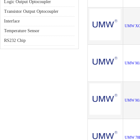
Logic Output Optocoupler
Transistor Output Optocoupler
Interface
UMW XC
Temperature Sensor
RS232 Chip
UMW MA
UMW MA
UMW 78L