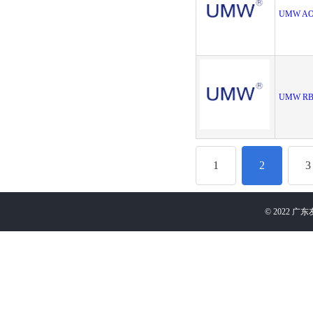
UMW AO
UMW RB5
1
2
3
©
2022
广东