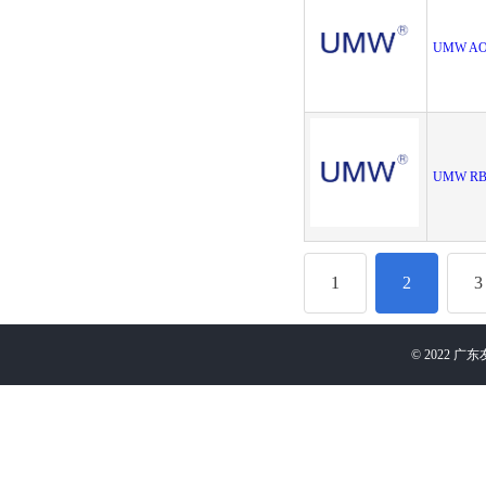
UMW AO
UMW RB5
1
2
3
©
2022
广东