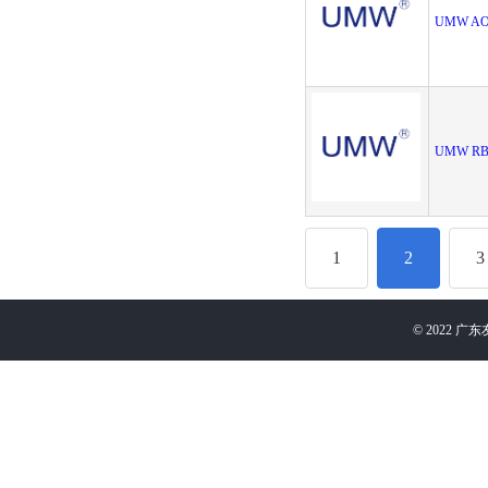
UMW AO
UMW RB5
1
2
3
©
2022
广东