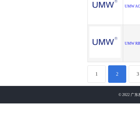
UMW AO
UMW RB5
1
2
3
©
2022
广东