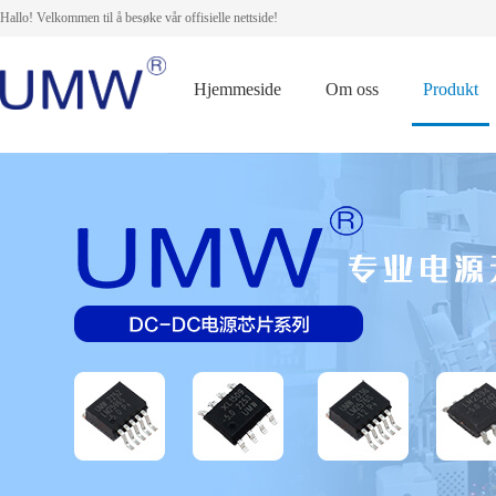
Hallo! Velkommen til å besøke vår offisielle nettside!
Hjemmeside
Om oss
Produkt