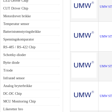
LED Driver Chip
UMW ST
CUT Driver Chip
Motordrevet brikke
Temperatur sensor
Batteristrømstyringsbrikke
UMW ST
Spenningskomparator
RS-485 / RS-422 Chip
Schottky-dioder
Bytte diode
UMW ST
Triode
Infrarød sensor
Analog bryterbrikke
DC-DC Chip
UMW ST
MCU Monitoring Chip
Likeretter bro