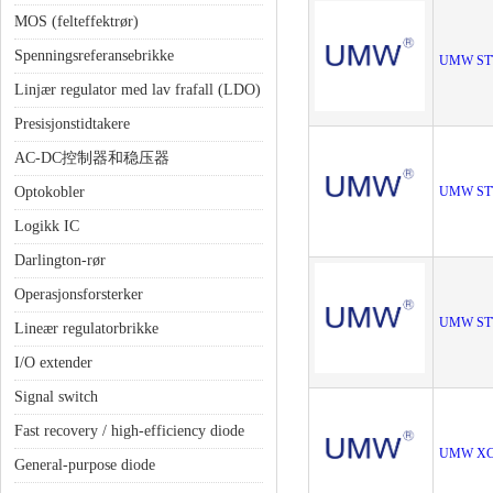
MOS (felteffektrør)
Spenningsreferansebrikke
UMW ST
Linjær regulator med lav frafall (LDO)
Presisjonstidtakere
AC-DC控制器和稳压器
Optokobler
UMW ST
Logikk IC
Darlington-rør
Operasjonsforsterker
UMW ST
Lineær regulatorbrikke
I/O extender
Signal switch
Fast recovery / high-efficiency diode
UMW XC
General-purpose diode