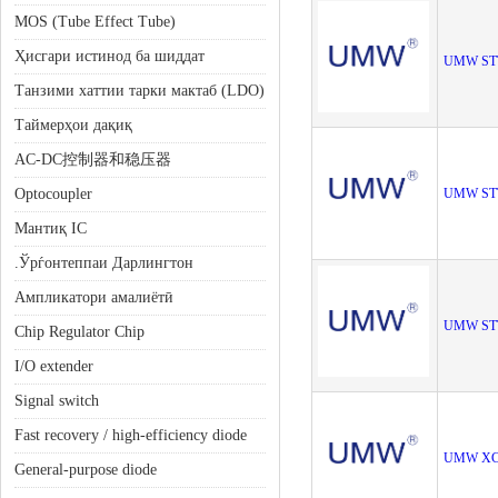
MOS (Tube Effect Tube)
Ҳисгари истинод ба шиддат
UMW ST
Танзими хаттии тарки мактаб (LDO)
Таймерҳои дақиқ
AC-DC控制器和稳压器
Optocoupler
UMW ST
Мантиқ IC
.Ўрѓонтеппаи Дарлингтон
Ампликатори амалиётӣ
UMW ST
Chip Regulator Chip
I/O extender
Signal switch
Fast recovery / high-efficiency diode
UMW XC
General-purpose diode