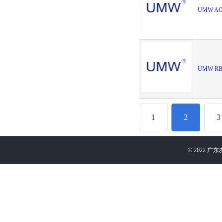
UMW AO
UMW RB5
1
2
3
©
2022
广东