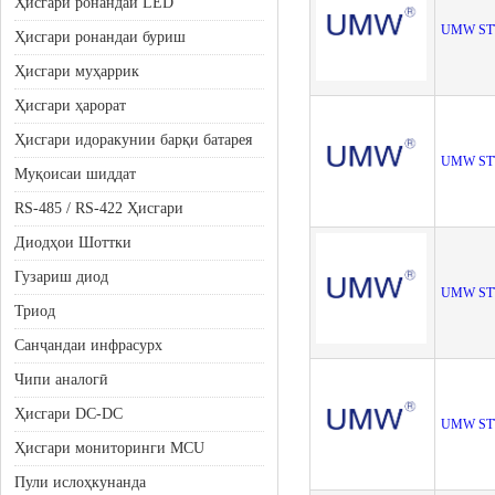
Ҳисгари ронандаи LED
UMW ST
Ҳисгари ронандаи буриш
Ҳисгари муҳаррик
Ҳисгари ҳарорат
Ҳисгари идоракунии барқи батарея
UMW ST
Муқоисаи шиддат
RS-485 / RS-422 Ҳисгари
Диодҳои Шоттки
Гузариш диод
UMW ST
Триод
Санҷандаи инфрасурх
Чипи аналогӣ
Ҳисгари DC-DC
UMW ST
Ҳисгари мониторинги MCU
Пули ислоҳкунанда