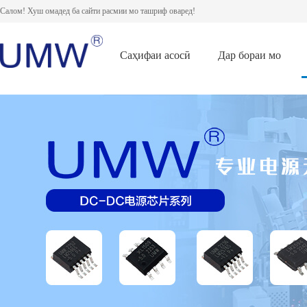
Салом! Хуш омадед ба сайти расмии мо ташриф оваред!
Саҳифаи асосӣ
Дар бораи мо