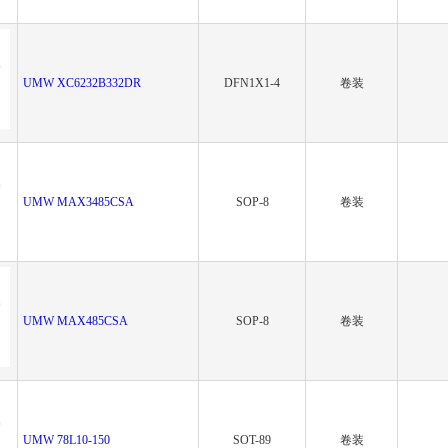
UMW XC6232B332DR
DFN1X1-4
卷装
UMW MAX3485CSA
SOP-8
卷装
UMW MAX485CSA
SOP-8
卷装
UMW 78L10-150
SOT-89
卷装