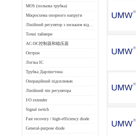
MOS (польова трубка)
Мікросхема опорного напруги
Лінійний регулятор з низьким відсівом (LDO)
Точні таймери
AC-DC控制器和稳压器
Оптрон
Логіка ІС
Трубка Дарлінгтона
Операційний підсилювач
Лінійний чіп регулятора
I/O extender
Signal switch
Fast recovery / high-efficiency diode
General-purpose diode