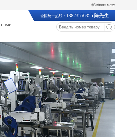
🌐Змінити мову
13823556355 陈先生
全国统一热线：
з нами