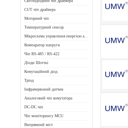
Світлодіодний чіп драйвера
CUT чіп драйвера
Моторний чіп
Температурний сенсор
Мікросхема управління енергією акумулятора
Компаратор напруги
Чіп RS-485 / RS-422
Діоди Шотткі
Комутаційний діод
Тріод
Інфрачервоний датчик
Аналоговий чіп комутатора
DC-DC чіп
Чіп моніторингу MCU
Випрямний міст