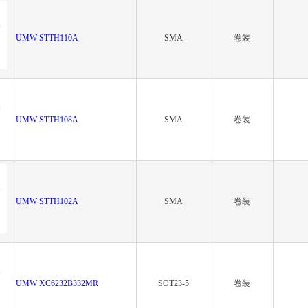
UMW STTH110A
SMA
卷装
UMW STTH108A
SMA
卷装
UMW STTH102A
SMA
卷装
UMW XC6232B332MR
SOT23-5
卷装