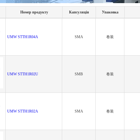
Номер продукту
Капсуляція
Упаковка
UMW STTH1R04A
SMA
卷装
UMW STTH1R02U
SMB
卷装
UMW STTH1R02A
SMA
卷装