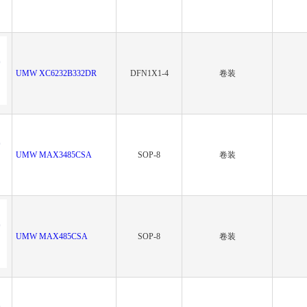
UMW XC6232B332DR
DFN1X1-4
卷装
UMW MAX3485CSA
SOP-8
卷装
UMW MAX485CSA
SOP-8
卷装