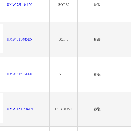
UMW 78L10-150
SOT-89
卷装
UMW SP3485EN
SOP-8
卷装
UMW SP485EEN
SOP-8
卷装
UMW ESD5341N
DFN1006-2
卷装