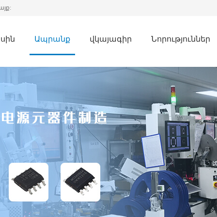
այք:
սին
Ապրանք
վկայագիր
Նորություններ