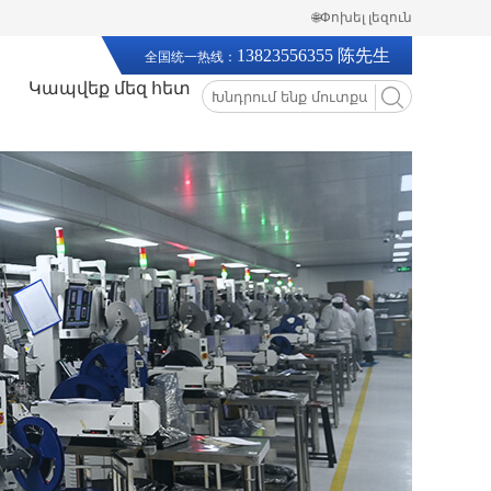
🌐Փոխել լեզուն
13823556355 陈先生
全国统一热线：
Կապվեք մեզ հետ