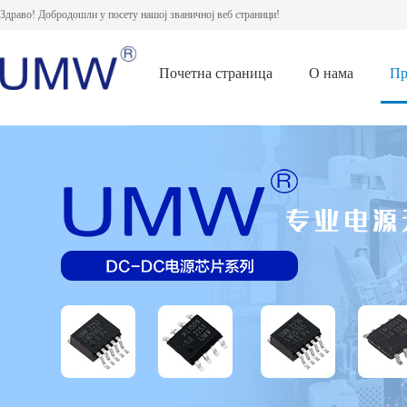
Здраво! Добродошли у посету нашој званичној веб страници!
Почетна страница
О нама
Пр