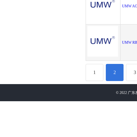
UMW AO
UMW RB5
1
2
3
©
2022
广东