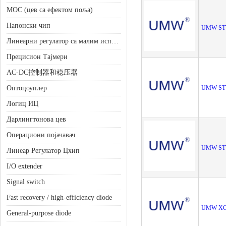
МОС (цев са ефектом поља)
Напонски чип
UMW ST
Линеарни регулатор са малим испадањем (ЛДО)
Прецисион Тајмери
AC-DC控制器和稳压器
Оптоцоуплер
UMW ST
Логиц ИЦ
Дарлингтонова цев
Операциони појачавач
UMW ST
Линеар Регулатор Цхип
I/O extender
Signal switch
Fast recovery / high-efficiency diode
UMW XC
General-purpose diode