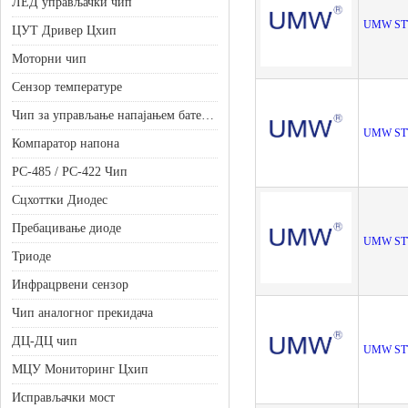
ЛЕД управљачки чип
UMW ST
ЦУТ Дривер Цхип
Моторни чип
Сензор температуре
Чип за управљање напајањем батерије
UMW ST
Компаратор напона
РС-485 / РС-422 Чип
Сцхоттки Диодес
Пребацивање диоде
UMW ST
Триоде
Инфрацрвени сензор
Чип аналогног прекидача
ДЦ-ДЦ чип
UMW ST
МЦУ Мониторинг Цхип
Исправљачки мост