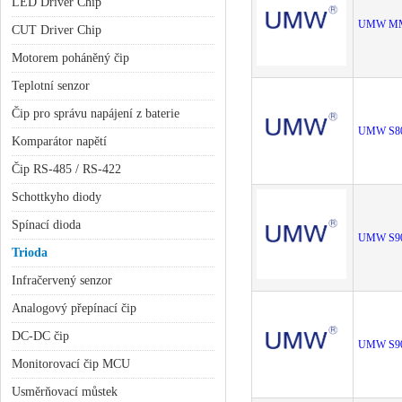
LED Driver Chip
UMW MM
CUT Driver Chip
Motorem poháněný čip
Teplotní senzor
Čip pro správu napájení z baterie
UMW S8
Komparátor napětí
Čip RS-485 / RS-422
Schottkyho diody
Spínací dioda
UMW S9
Trioda
Infračervený senzor
Analogový přepínací čip
DC-DC čip
UMW S9
Monitorovací čip MCU
Usměrňovací můstek