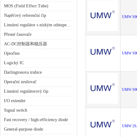
MOS (Field Effect Tube)
Napěťový referenční čip
UMW S9
Lineární regulátor s nízkým odstupem (LDO)
Přesné časovače
AC-DC控制器和稳压器
Optočlen
UMW S9
Logický IC
Darlingtonova trubice
Operační zesilovač
UMW S9
Lineární regulátorový čip
I/O extender
Signal switch
Fast recovery / high-efficiency diode
UMW 2S
General-purpose diode