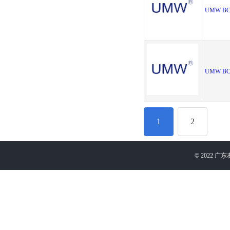
UMW BC
UMW BC
1
2
©
2022
广东