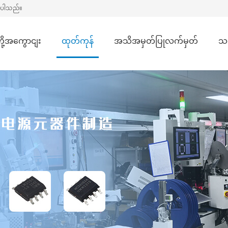
ိုပါသည်။
တို့အကွောငျး
ထုတ်ကုန်
အသိအမှတ်ပြုလက်မှတ်
သ