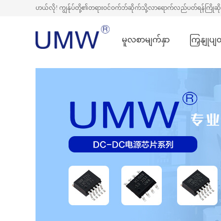
ဟယ်လို! ကျွန်ုပ်တို့၏တရားဝင်ဝက်ဘ်ဆိုက်သို့လာရောက်လည်ပတ်ရန်ကြိုဆ
မူလစာမျက်နှာ
ကြှနျုပျ