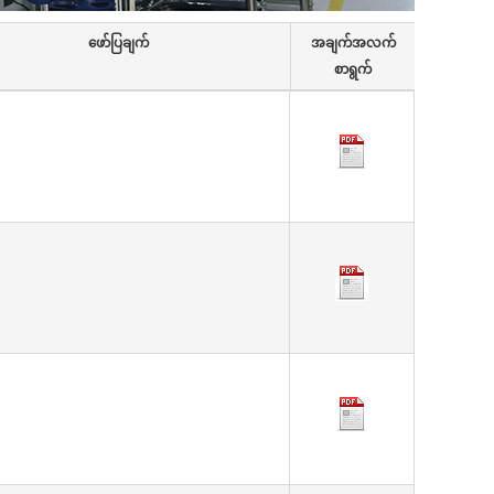
ဖော်ပြချက်
အချက်အလက်
စာရွက်