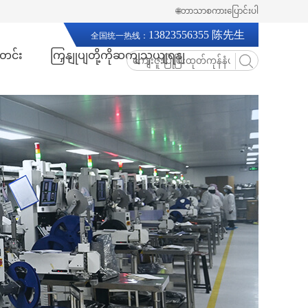
🌐ဘာသာစကားပြောင်းပါ
13823556355 陈先生
全国统一热线：
တင်း
ကြှနျုပျတို့ကိုဆကျသှယျရနျ