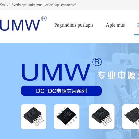
Sveiki! Sveiki apsilankę mūsų oficialioje svetainėje!
Pagrindinis puslapis
Apie mus