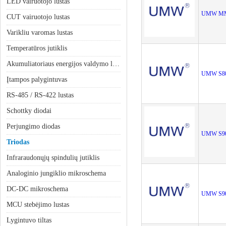
LED vairuotojo lustas
UMW MM
CUT vairuotojo lustas
Varikliu varomas lustas
Temperatūros jutiklis
Akumuliatoriaus energijos valdymo lustas
UMW S8
Įtampos palygintuvas
RS-485 / RS-422 lustas
Schottky diodai
Perjungimo diodas
UMW S9
Triodas
Infraraudonųjų spindulių jutiklis
Analoginio jungiklio mikroschema
DC-DC mikroschema
UMW S9
MCU stebėjimo lustas
Lygintuvo tiltas