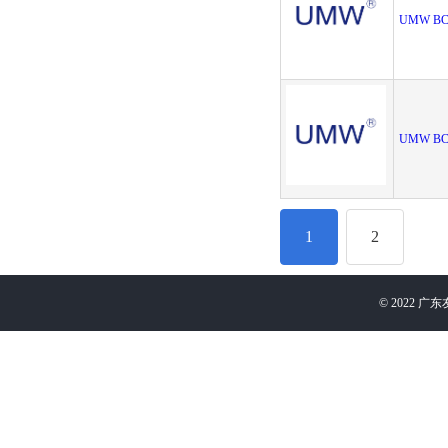
UMW BC
UMW BC
1
2
©
2022
广东