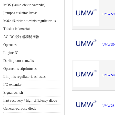
MOS (lauko efekto vamzdis)
Įtampos atskaitos lustas
UMW S9
Mažo iškritimo tiesinis reguliatorius (LDO)
Tikslūs laikmačiai
AC-DC控制器和稳压器
Optronas
UMW S9
Loginė IC
Darlingtono vamzdis
Operacinis stiprintuvas
UMW S9
Linijinis reguliatoriaus lustas
I/O extender
Signal switch
Fast recovery / high-efficiency diode
UMW 2S
General-purpose diode