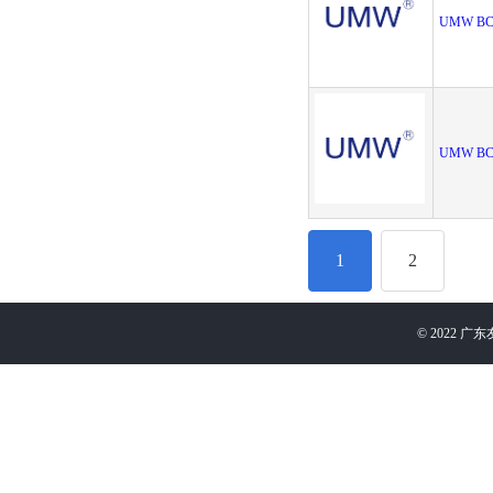
UMW BC
UMW BC
1
2
©
2022
广东