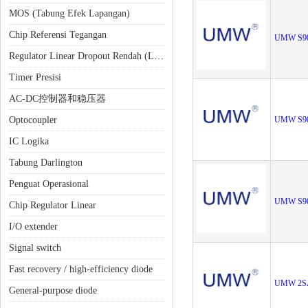
MOS (Tabung Efek Lapangan)
Chip Referensi Tegangan
UMW S9
Regulator Linear Dropout Rendah (LDO)
Timer Presisi
AC-DC控制器和稳压器
Optocoupler
UMW S9
IC Logika
Tabung Darlington
Penguat Operasional
UMW S9
Chip Regulator Linear
I/O extender
Signal switch
Fast recovery / high-efficiency diode
UMW 2S
General-purpose diode