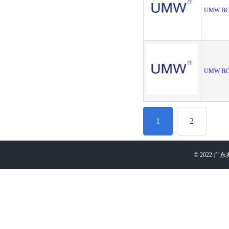
UMW BC
UMW BC
1
2
©
2022
广东