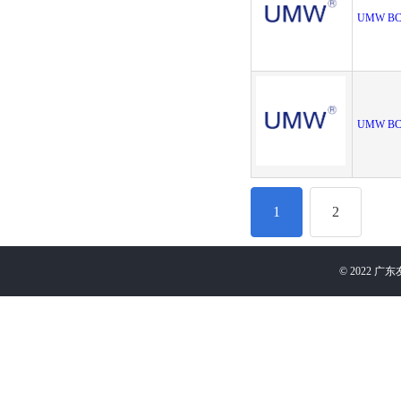
UMW BC
UMW BC
1
2
©
2022
广东