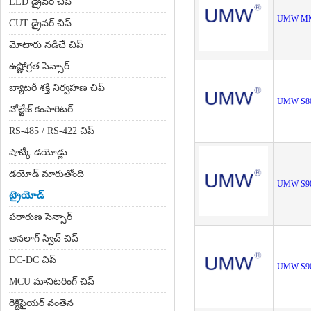
LED డ్రైవర్ చిప్
UMW MM
CUT డ్రైవర్ చిప్
మోటారు నడిచే చిప్
ఉష్ణోగ్రత సెన్సార్
బ్యాటరీ శక్తి నిర్వహణ చిప్
UMW S8
వోల్టేజ్ కంపారిటర్
RS-485 / RS-422 చిప్
షాట్కీ డయోడ్లు
డయోడ్ మారుతోంది
UMW S9
ట్రైయోడ్
పరారుణ సెన్సార్
అనలాగ్ స్విచ్ చిప్
DC-DC చిప్
UMW S9
MCU మానిటరింగ్ చిప్
రెక్టిఫైయర్ వంతెన