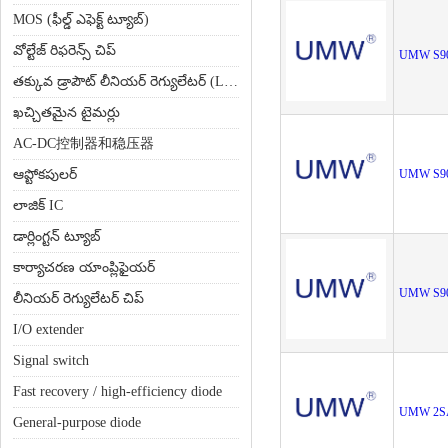
MOS (ఫీల్డ్ ఎఫెక్ట్ ట్యూబ్)
వోల్టేజ్ రిఫరెన్స్ చిప్
UMW S9
తక్కువ డ్రాపౌట్ లీనియర్ రెగ్యులేటర్ (LDO)
ఖచ్చితమైన టైమర్లు
AC-DC控制器和稳压器
ఆప్టోకపులర్
UMW S9
లాజిక్ IC
డార్లింగ్టన్ ట్యూబ్
కార్యాచరణ యాంప్లిఫైయర్
UMW S9
లీనియర్ రెగ్యులేటర్ చిప్
I/O extender
Signal switch
Fast recovery / high-efficiency diode
UMW 2S
General-purpose diode