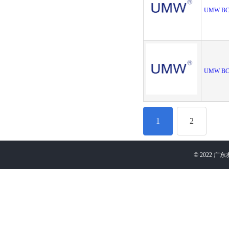
UMW BC
UMW BC
1
2
©
2022
广东