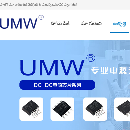
హలో! మా అధికారిక వెబ్‌సైట్‌ను సందర్శించడానికి స్వాగతం!
హోమ్ పేజీ
మా గురించి
ఉత్పత్తి