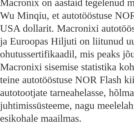
Macronix on aastaid tegelenud m
Wu Minqiu, et autotööstuse NOR 
USA dollarit. Macronixi autotöö
ja Euroopas Hiljuti on liitunud 
ohutussertifikaadil, mis peaks j
Macronixi sisemise statistika koh
teine ​​autotööstuse NOR Flash ki
autotootjate tarneahelasse, hõl
juhtimissüsteeme, nagu meelelahu
esikohale maailmas.