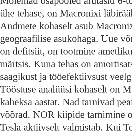
Mõlemad osapooled arutasid 6-to
ühe tehase, on Macronixi läbirääk
Andmete kohaselt asub Macronixi 
geograafilise asukohaga. Uue võr
on defitsiit, on tootmine ametlik
märtsis. Kuna tehas on amortisat
saagikust ja tööefektiivsust veelg
Tööstuse analüüsi kohaselt on Ma
kaheksa aastat. Nad tarnivad pe
võõrad. NOR kiipide tarnimine 
Tesla aktiivselt valmistab. Kui T