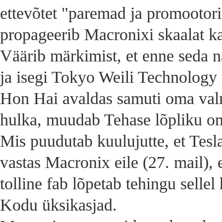
ettevõtet "paremad ja promootori
propageerib Macronixi skaalat ka
Väärib märkimist, et enne seda 
ja isegi Tokyo Weili Technology 
Hon Hai avaldas samuti oma valm
hulka, muudab Tehase lõpliku o
Mis puudutab kuulujutte, et Tesl
vastas Macronix eile (27. mail), 
tolline fab lõpetab tehingu sellel
Kodu üksikasjad.