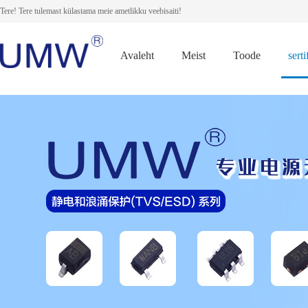
Tere! Tere tulemast külastama meie ametlikku veebisaiti!
Avaleht
Meist
Toode
serti