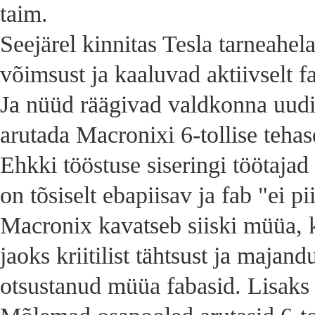
taim.
Seejärel kinnitas Tesla tarneahe
võimsust ja kaaluvad aktiivselt 
Ja nüüd räägivad valdkonna uudi
arutada Macronixi 6-tollise teha
Ehkki tööstuse siseringi töötaja
on tõsiselt ebapiisav ja fab "ei 
Macronix kavatseb siiski müüa, ku
jaoks kriitilist tähtsust ja majan
otsustanud müüa fabasid. Lisaks