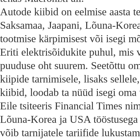
Autode kiibid on eelmise aasta te
Saksamaa, Jaapani, Lõuna-Korea 
tootmise kärpimisest või isegi m
Eriti elektrisõidukite puhul, m
puuduse oht suurem. Seetõttu omis
kiipide tarnimisele, lisaks sellel
kiibid, loodab ta nüüd isegi oma
Eile tsiteeris Financial Times nim
Lõuna-Korea ja USA tööstusega ki
võib tarnijatele tariifide lukust