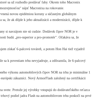
 ktoré sa už rozhodlo predávať faby. Okrem toho Macronix
amozrejmosťou“ nájsť Macronixa na rokovanie.
plyvnená novou epidémiou koruny a súčasným globálnym
sa, že ak dôjde k jeho aktualizácii a modernizácii, dôjde k
any si navzájom nie sú cudzie. Dodávok čipov NOR je v
čnosti budú „pro-superior a pro-promotér“. Očakáva sa, že
jem získať 6-palcovú továreň, a potom Hon Hai tiež vyjadril
e sa k povestiam trhu nevyjadruje, a zdôraznila, že 6-palcový
upného výkonu automobilových čipov NOR na trhu je minimálne 1
európski zákazníci. Nový ArmorFlash založený na certifikácii
 svete. Pretože jej výrobky vstupujú do dodávateľského reťazca
 trhový podiel jadra Flash na automobilovom trhu poskočí na prvé