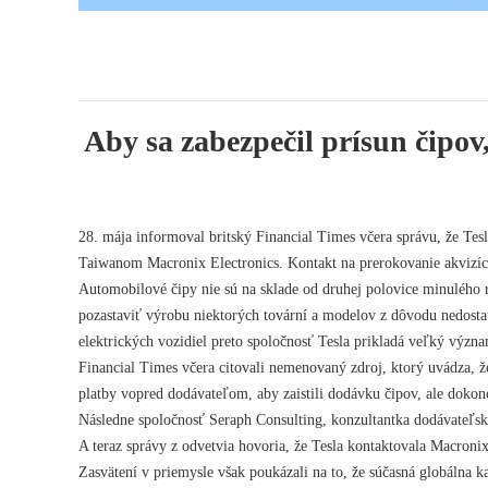
Aby sa zabezpečil prísun čipov
28. mája informoval britský Financial Times včera správu, že Tes
Taiwanom Macronix Electronics. Kontakt na prerokovanie akvizí
Automobilové čipy nie sú na sklade od druhej polovice minulého
pozastaviť výrobu niektorých tovární a modelov z dôvodu nedostat
elektrických vozidiel preto spoločnosť Tesla prikladá veľký význ
Financial Times včera citovali nemenovaný zdroj, ktorý uvádza, 
platby vopred dodávateľom, aby zaistili dodávku čipov, ale dokon
Následne spoločnosť Seraph Consulting, konzultantka dodávateľské
A teraz správy z odvetvia hovoria, že Tesla kontaktovala Macronix
Zasvätení v priemysle však poukázali na to, že súčasná globálna k