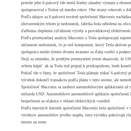
pretože jeho 6-palcový fab nemá žiadny zásadný význam a ekonomi
spolupracoval s Teslou už mnoho rokov. Obe strany rokovali o d
Podľa údajov sa 6-palcová továreň spoločnosti Macronix nachád
zlievarenským trhom je nedostatok, fabrika bola odložená na ofici
ďalšiemu zlepšeniu výťažnosti výroby a prevádzkovej efektívnosti
Podľa priemyselnej analýzy Macronix a Tesla spolupracujú najme
súčasnosti nedostatok, čo je tiež komponent, ktorý Tesla aktívne 
spolupráca medzi týmito dvoma stranami sa ďalej rozšíri a podpor
Stojí za zmienku, že predtým priemyselné zvesti ukazovali, že 
ochotu kúpiť. ak sa Tesla tiež pripojí k priekopníkom, bude koneč
Pokiaľ ide o fámy, že spoločnosť Tesla plánuje získať 6-palcový 
výrobok dokončí transakciu podľa plánu v tejto sezóne, ale nemoh
Spoločnosť Macronix sa zaoberá automobilovými aplikáciami už 
miliarda USD. Automobilové automobilové aplikácie spoločnosti M
bezpečnosti sa očakáva v oblasti elektrických vozidiel.
Podľa interných štatistík spoločnosti Macronix bola spoločnosť
výrobcov automobilov prvého stupňa, tieto výrobky pokrývajú rôz
miesto na svete.