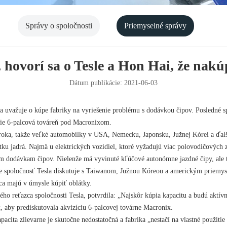
Správy o spoločnosti
Priemyselné správy
, hovorí sa o Tesle a Hon Hai, že nak
Dátum publikácie: 2021-06-03
la uvažuje o kúpe fabriky na vyriešenie problému s dodávkou čipov. Posledné sp
cie 6-palcová továreň pod Macronixom.
 roka, takže veľké automobilky v USA, Nemecku, Japonsku, Južnej Kórei a ďal
ku jadrá. Najmä u elektrických vozidiel, ktoré vyžadujú viac polovodičových z
am dodávkam čipov. Nielenže má vyvinuté kľúčové autonómne jazdné čipy, ale t
že spoločnosť Tesla diskutuje s Taiwanom, Južnou Kóreou a americkým priemys
ca majú v úmysle kúpiť oblátky.
ho reťazca spoločnosti Tesla, potvrdila: „Najskôr kúpia kapacitu a budú aktívn
, aby prediskutovala akvizíciu 6-palcovej továrne Macronix.
apacita zlievarne je skutočne nedostatočná a fabrika „nestačí na vlastné použit