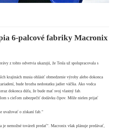
úpia 6-palcové fabriky Macronix
rávy z tohto odvetvia ukazujú, že Tesla už spolupracovala s
ších krajinách musia ohlásiť obmedzenie výroby alebo dokonca
ariadení, bude hrozba nedostatku jadier väčšia. Ako vodca
eraz dokonca dúfa, že bude mať svoj vlastný fab.
lom s cieľom zabezpečiť dodávku čipov. Môže nielen prijať
e uvažovať o získaní fab.“
ie a je nemožné továreň predať“. Macronix však plánuje predávať,